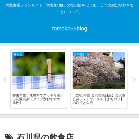
大豊泰昭ファンサイト「大豊加油!!」の復刻版をはじめ、日々の雑記や好きな
ことについて。
tomoko55blog
暮らし
国内旅行
国
香害卒業！無香料でスッキリ洗え
【2026年度 金沢市民目線】金沢市
能
る洗濯洗剤【タイプ別おすすめ・
公共シェアサイクル【まちのり】
を
比較】
の利点と欠点
と
石川県の飲食店