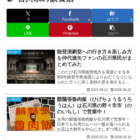
X
Facebook
はてブ
0
0
LINE
Pinterest
コピー
能登演劇堂への行き方＆楽しみ方
国内旅行
を仲代達矢ファンの石川県民がま
とめてみた
このたび石川県能登地方を震源とする令
和6年能登半島地震によりお亡くなりにな
られた方々に深く哀悼の意を表するとと
もに、被災された皆様とご家族に衷心よ
2021.09.12
2026.06.22
りお見舞い申し...
鬍鬚張魯肉飯（ひげちょうるうろ
台湾料理
うはん）は石川県の野々市市（の
のいちし）で営業中！
台湾の鬍鬚張魯肉飯が石川県で営業中！
日本でも台湾のルーロー飯が食べられる
お店は大都市を中心に少しずつ増えてい
るようですが、安定して食べられるのは
2020.03.21
2026.03.10
石川県の野々市市...