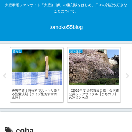
大豊泰昭ファンサイト「大豊加油!!」の復刻版をはじめ、日々の雑記や好きな
ことについて。
tomoko55blog
暮らし
国内旅行
国
香害卒業！無香料でスッキリ洗え
【2026年度 金沢市民目線】金沢市
能
る洗濯洗剤【タイプ別おすすめ・
公共シェアサイクル【まちのり】
を
比較】
の利点と欠点
と
coba