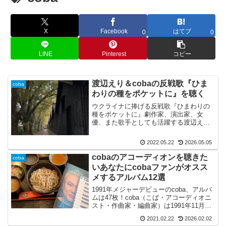
X
Facebook
はてブ
0
0
LINE
Pinterest
コピー
渡辺えり＆cobaの反戦歌『ひま
coba
わりの種をポケットに』を聴く
ウクライナに捧げる反戦歌『ひまわりの
種をポケットに』劇作家、演出家、女
優、また歌手としても活躍する渡辺えり
が作詞、アコーディオニスト・作曲家の
cobaが作曲した...
2022.05.22
2026.05.05
cobaのアコーディオンを聴きた
coba
いあなたにcobaファンがオスス
メするアルバム12選
1991年メジャーデビューのcoba、アルバ
ムは47枚！coba（こば・アコーディオニ
スト・作曲家・編曲家）は1991年11月6
日リリースのメジャーデビューファ...
2021.02.22
2026.02.02