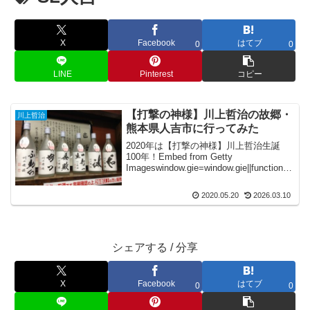
X
Facebook
はてブ
0
0
LINE
Pinterest
コピー
【打撃の神様】川上哲治の故郷・
川上哲治
熊本県人吉市に行ってみた
2020年は【打撃の神様】川上哲治生誕
100年！Embed from Getty
Imageswindow.gie=window.gie||function(c.
..
2020.05.20
2026.03.10
シェアする / 分享
X
Facebook
はてブ
0
0