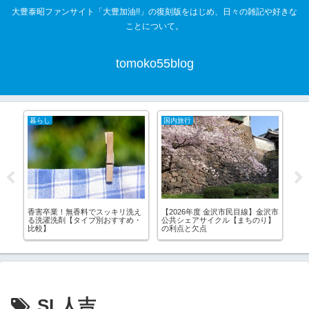
大豊泰昭ファンサイト「大豊加油!!」の復刻版をはじめ、日々の雑記や好きな
ことについて。
tomoko55blog
暮らし
国内旅行
国
香害卒業！無香料でスッキリ洗え
【2026年度 金沢市民目線】金沢市
能
る洗濯洗剤【タイプ別おすすめ・
公共シェアサイクル【まちのり】
を
比較】
の利点と欠点
と
SL人吉