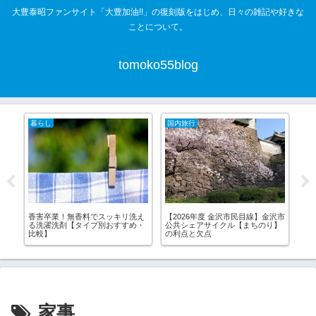
大豊泰昭ファンサイト「大豊加油!!」の復刻版をはじめ、日々の雑記や好きな
ことについて。
tomoko55blog
暮らし
国内旅行
国
香害卒業！無香料でスッキリ洗え
【2026年度 金沢市民目線】金沢市
能
る洗濯洗剤【タイプ別おすすめ・
公共シェアサイクル【まちのり】
を
比較】
の利点と欠点
と
家事