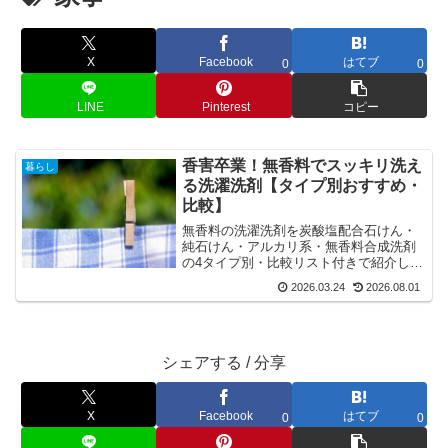
X
Facebook
はてブ
0
0
LINE
Pinterest
コピー
香害卒業！無香料でスッキリ洗え
暮らし
る洗濯洗剤【タイプ別おすすめ・
比較】
無香料の洗濯洗剤を炭酸塩配合石けん・
純石けん・アルカリ系・無香料合成洗剤
の4タイプ別・比較リスト付きで紹介しま
す。
2026.03.24
2026.08.01
シェアする / 分享
X
Facebook
はてブ
0
0